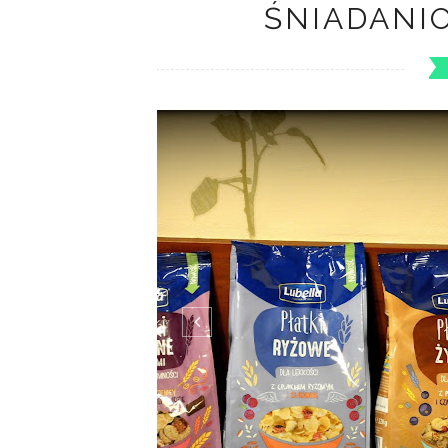
Lubicie płatki śniadaniowe??? Ja bardzo! S
płatków śniadaniowych i jogurtu naturalnego
ramach kampanii Streetcom zostałam Ambasa
ukrywać mojej pierwszej myśli, gdy usłyszała
dobrze, makarony mają świetne i bardzo często