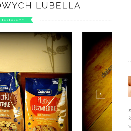
zczególnie na drugie śniadanie do pracy lubię połączenie
. Dlatego też bardzo się ucieszyłam, gdy jakiś czas temu w
s
dorką zbożowych płatków śniadaniowych Lubella! Nie będę
Ź
m, że Lubella robi płatki śniadaniowe. Pomyślałam sobie "No
w
 je kupuję,...