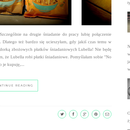
t
NTINUE READING
N
w
j
w
OLDER
STORIES
O
ż