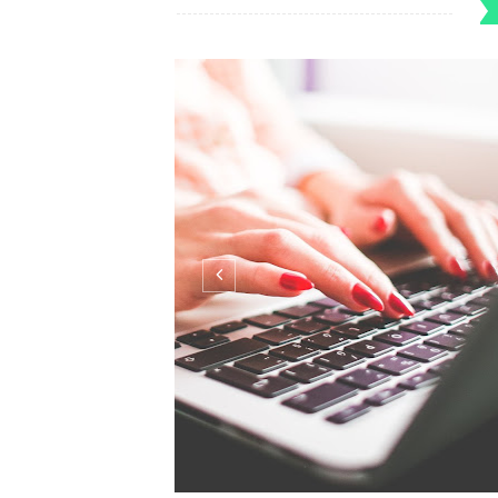
Cześć! To już rok. Rok mojego bloga. Ro
postanowiłam podzielić się z Wami tym co 
muszę przyznać, że to był naprawdę DOBRY 
powiedziawszy był to jeden z najtrudniejszy
CO