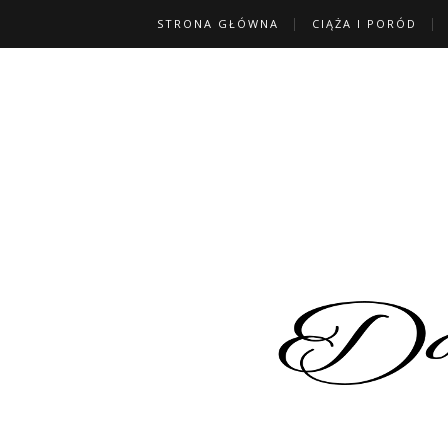
STRONA GŁÓWNA
CIĄŻA I PORÓD