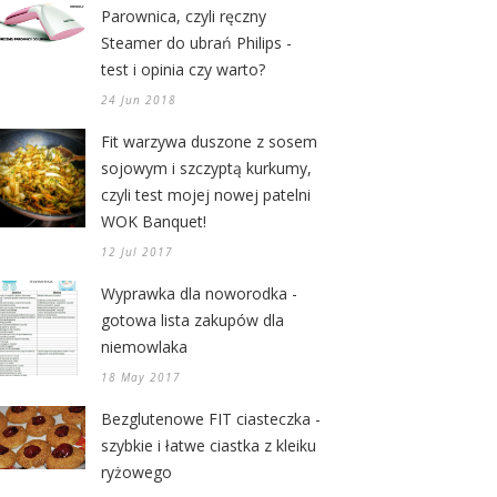
Parownica, czyli ręczny
Steamer do ubrań Philips -
test i opinia czy warto?
24 Jun 2018
Fit warzywa duszone z sosem
sojowym i szczyptą kurkumy,
czyli test mojej nowej patelni
WOK Banquet!
12 Jul 2017
Wyprawka dla noworodka -
gotowa lista zakupów dla
niemowlaka
18 May 2017
Bezglutenowe FIT ciasteczka -
szybkie i łatwe ciastka z kleiku
ryżowego