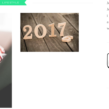
LIFESTYLE
J
J
i
a
w
k od momentu kiedy napisałam mój pierwszy post, kiedy
siedzi w mojej głowie. Rok temu powstało Dałam Życie. I
ROK, mimo iż nie należał do najłatwiejszych. Ba! Prawdę
ch dla mnie roków. Zostałam Mamą i tym samym...
NTINUE READING