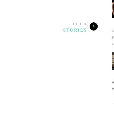
h
y
z
A
W