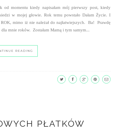
ŻOWYCH PŁATKÓW
OWYCH LUBELLA
TESTUJEMY